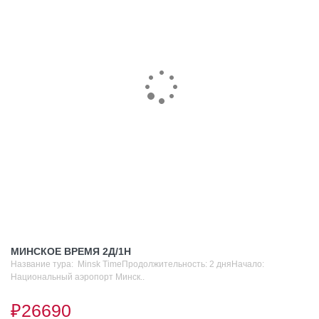
МИНСКОЕ ВРЕМЯ 2Д/1Н
Название тура: Minsk TimeПродолжительность: 2 дняНачало:
Национальный аэропорт Минск..
₽26690