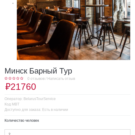
Минск Барный Тур
0 отзывов
/
Написать отзыв
₽21760
Оператор:
BelarusTourService
Код
MBT
Доступно для заказа:
Есть в наличии
Количество человек