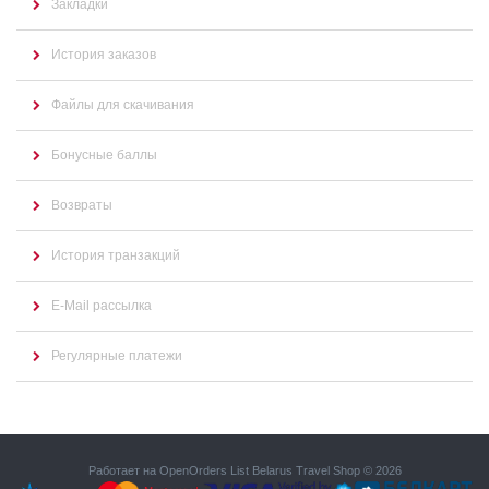
Закладки
История заказов
Файлы для скачивания
Бонусные баллы
Возвраты
История транзакций
E-Mail рассылка
Регулярные платежи
Работает на
OpenOrders List
Belarus Travel Shop © 2026