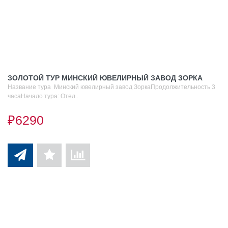
ЗОЛОТОЙ ТУР МИНСКИЙ ЮВЕЛИРНЫЙ ЗАВОД ЗОРКА
Название тура Минский ювелирный завод ЗоркаПродолжительность 3
часаНачало тура: Отел..
₽6290