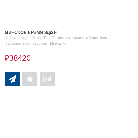
МИНСКОЕ ВРЕМЯ 3Д/2Н
Название тура Minsk TimeПродолжительность 3 дняНачало
Национальный аэропорт МинскИсп..
₽38420