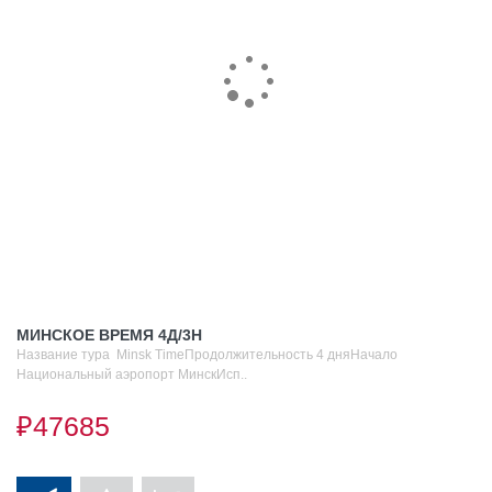
МИНСКОЕ ВРЕМЯ 4Д/3Н
Название тура Minsk TimeПродолжительность 4 дняНачало
Национальный аэропорт МинскИсп..
₽47685