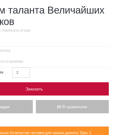
ам таланта Величайших
ков
/
Написать отзыв
Service
сть в наличии
ек
Заказать
ладки
В сравнение
ное Количество человек для заказа данного Тура: 2