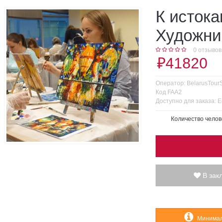
К исток
Художни
0 отзывов
₽41820
Оператор:
BelarusTour
Код
FAA2
Доступно для заказа:
Е
Количество челов
В зак
Минималь