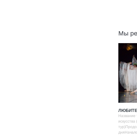
Мы р
ЛЮБИТЕ
Название 
искусства
тур)Продо
дняНачало