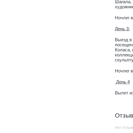
Шагала,
художни
Ночлег в
День 3:
Выезд в 
посещени
Коласа, 
коллекци
скульпту
Ночлег в
День 4
Вылет из
Отзыв
Нет отзыв