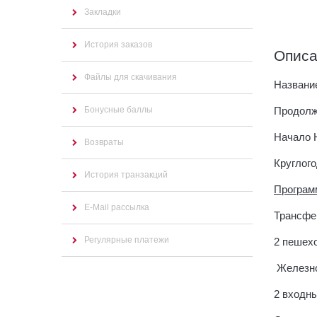
Закладки
История заказов
Опис
Файлы для скачивания
Названи
Бонусные баллы
Продолж
Начало 
Возвраты
Круглог
История транзакций
Програм
E-Mail рассылка
Трансфер
Регулярные платежи
2 пешех
Железно
2 входны