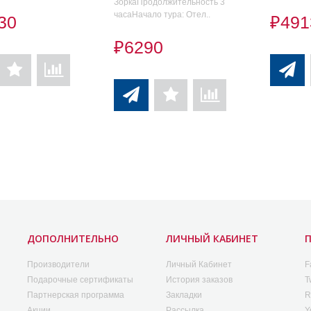
ЗоркаПродолжительность 3
часаНачало тура: Отел..
30
₽491
₽6290
ДОПОЛНИТЕЛЬНО
ЛИЧНЫЙ КАБИНЕТ
Производители
Личный Кабинет
F
Подарочные сертификаты
История заказов
T
Партнерская программа
Закладки
R
Акции
Рассылка
Y