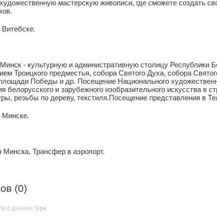
 художественную мастерскую живописи, где сможете создать с
ков.
 Витебске.
Минск - культурную и административную столицу Республики Б
ем Троицкого предместья, собора Святого Духа, собора Свято
площади Победы и др. Посещение Национального художественног
я белорусского и зарубежного изобразительного искусства в ст
ры, резьбы по дереву, текстиля.Посещение представления в Те
 Минске.
 Минска. Трансфер в аэропорт.
ов (0)
ов о данном Туре.