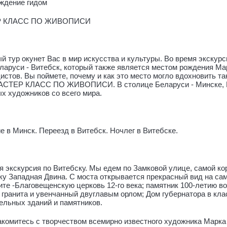
ждение гидом
 КЛАСС ПО ЖИВОПИСИ
й тур окунет Вас в мир искусства и культуры. Во время экскур
ларуси - Витебск, который также является местом рождения Ма
истов. Вы поймете, почему и как это место могло вдохновить т
АСТЕР КЛАСС ПО ЖИВОПИСИ. В столице Беларуси - Минске, Ва
х художников со всего мира.
 в Минск. Переезд в Витебск. Ночлег в Витебске.
 экскурсия по Витебску. Мы едем по Замковой улице, самой ко
ку Западная Двина. С моста открывается прекрасный вид на с
те -Благовещенскую церковь 12-го века; памятник 100-летию в
 гранита и увенчанный двуглавым орлом; Дом губернатора в кла
ельных зданий и памятников.
комитесь с творчеством всемирно известного художника Марка