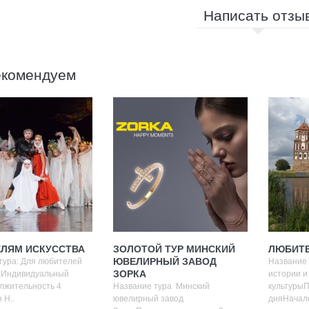
Написать отзы
екомендуем
ЛЯМ ИСКУССТВА
ЗОЛОТОЙ ТУР МИНСКИЙ
ЛЮБИТЕ
ЮВЕЛИРНЫЙ ЗАВОД
тура: Для любителей
Название 
ЗОРКА
 (Индивидуальный
истории и
лжительность 4
Название тура Минский
культуры
 Н..
ювелирный завод
дняНачало