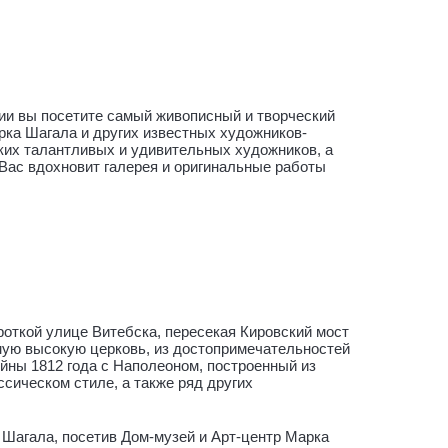
сии вы посетите самый живописный и творческий
рка Шагала и других известных художников-
аких талантливых и удивительных художников, а
с вдохновит галерея и оригинальные работы
роткой улице Витебска, пересекая Кировский мост
амую высокую церковь, из достопримечательностей
ойны 1812 года с Наполеоном, построенный из
ссическом стиле, а также ряд других
 Шагала, посетив Дом-музей и Арт-центр Марка