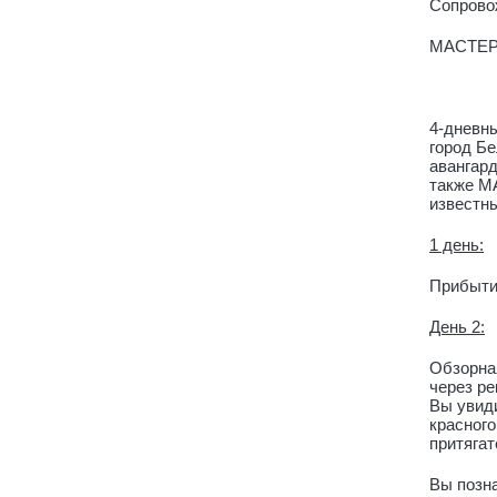
Сопрово
МАСТЕР
4-дневны
город Бе
авангард
также М
известны
1 день:
Прибытие
День 2:
Обзорная
через ре
Вы увиди
красного
притягат
Вы позна