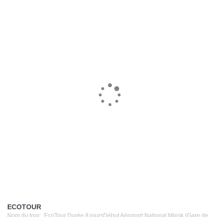
ECOTOUR
Nom du tour: EcoTour Durée 8 joursDébut Aéroport National Minsk (Gare de