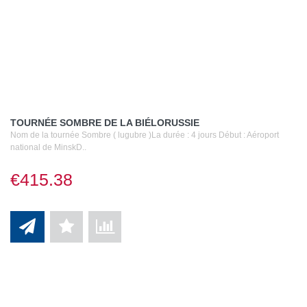
TOURNÉE SOMBRE DE LA BIÉLORUSSIE
Nom de la tournée Sombre ( lugubre )La durée : 4 jours Début : Aéroport
national de MinskD..
€415.38