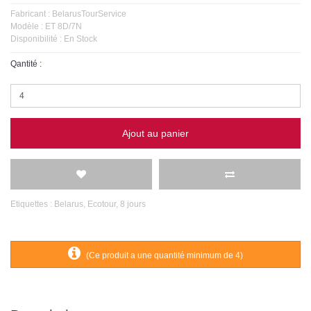
Fabricant :
BelarusTourService
Modèle :
ET 8D/7N
Disponibilité :
En Stock
Qantité :
Ajout au panier
Etiquettes :
Belarus
,
Ecotour
,
8 jours
(Ce produit a une quantité minimum de 4)