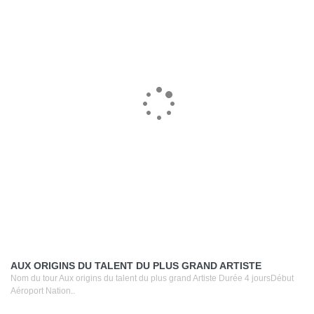
AUX ORIGINS DU TALENT DU PLUS GRAND ARTISTE
Nom du tour Aux origins du talent du plus grand Artiste Durée 4 joursDébut
Aéroport Nation..