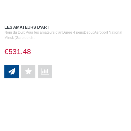
LES AMATEURS D'ART
Nom du tour: Pour les amateurs d'artDurée 4 joursDébut Aéroport National
Minsk (Gare de ch..
€531.48