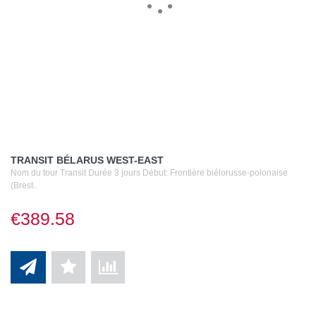
TRANSIT BÉLARUS WEST-EAST
Nom du tour Transit Durée 3 jours Début: Frontière biélorusse-polonaise
(Brest..
€389.58