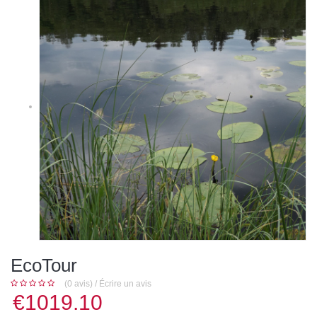
EcoTour
(0 avis)
/
Écrire un avis
€1019.10