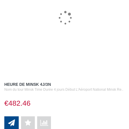
HEURE DE MINSK 4J/3N
Nom du tour Minsk Time Durée 4 jours Début L'Aéroport National Minsk Re..
€482.46