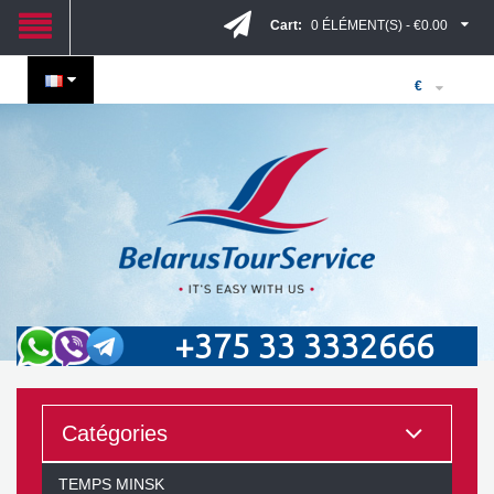
Cart:
0 ÉLÉMENT(S) - €0.00
€
+375 33 3332666
Catégories
TEMPS MINSK