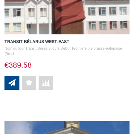
TRANSIT BÉLARUS WEST-EAST
Nom du tour Transit Durée 3 jours Début: Frontière biélorusse-polonaise
(Brest..
€389.58