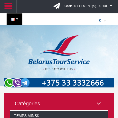
Cart:
0 ÉLÉMENT(S) - €0.00
€
+375 33 3332666
Catégories
TEMPS MINSK