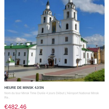
HEURE DE MINSK 4J/3N
Nom du tour Minsk Time Durée 4 jours Début L'Aéroport National Minsk
Re..
€482.46