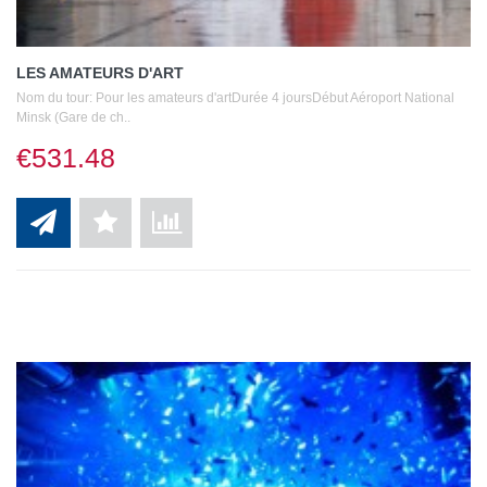
LES AMATEURS D'ART
Nom du tour: Pour les amateurs d'artDurée 4 joursDébut Aéroport National
Minsk (Gare de ch..
€531.48