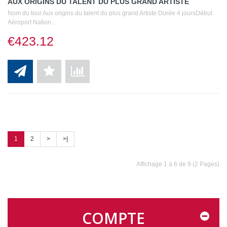
AUX ORIGINS DU TALENT DU PLUS GRAND ARTISTE
Nom du tour Aux origins du talent du plus grand Artiste Durée 4 joursDébut
Aéroport Nation..
€423.12
1
2
>
>|
Affichage 1 à 6 de 9 (2 Pages)
COMPTE