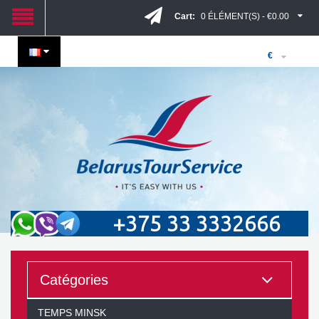
Cart:
0 ÉLÉMENT(S) - €0.00
€
+375 33 3332666
Catégories
TEMPS MINSK