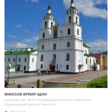
МИНСКОЕ ВРЕМЯ 4Д/3Н
Название тура Minsk TimeПродолжительность 4 дняНачало
Национальный аэропорт МинскИсп..