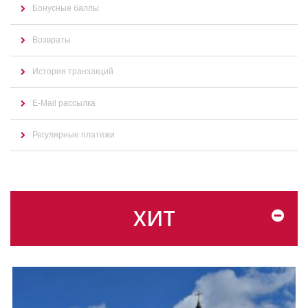
Бонусные баллы
Возвраты
История транзакций
E-Mail рассылка
Регулярные платежи
ХИТ