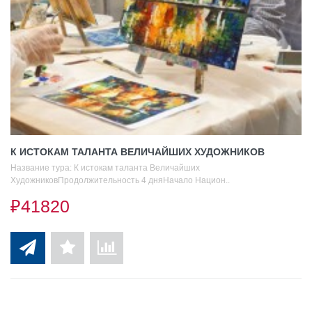
К ИСТОКАМ ТАЛАНТА ВЕЛИЧАЙШИХ ХУДОЖНИКОВ
Название тура: К истокам таланта Величайших
ХудожниковПродолжительность 4 дняНачало Национ..
₽41820