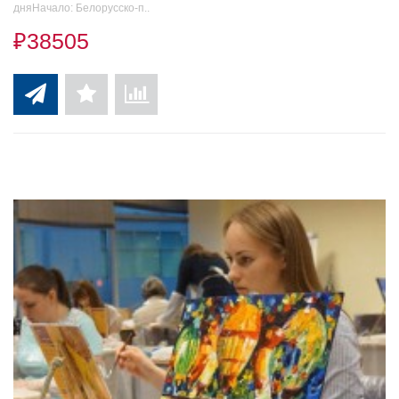
дняНачало: Белорусско-п..
₽38505