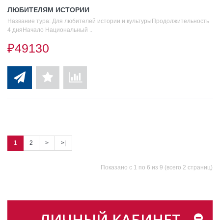
ЛЮБИТЕЛЯМ ИСТОРИИ
Название тура: Для любителей истории и культурыПродолжительность
4 дняНачало Национальный ..
₽49130
1
2
>
>|
Показано с 1 по 6 из 9 (всего 2 страниц)
ЛИЧНЫЙ КАБИНЕТ