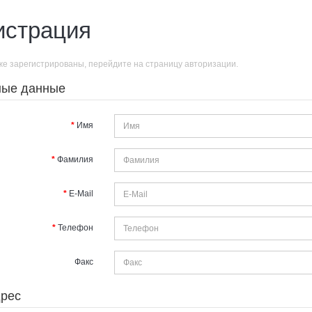
истрация
же зарегистрированы, перейдите на страницу
авторизации
.
ные данные
Имя
Фамилия
E-Mail
Телефон
Факс
рес