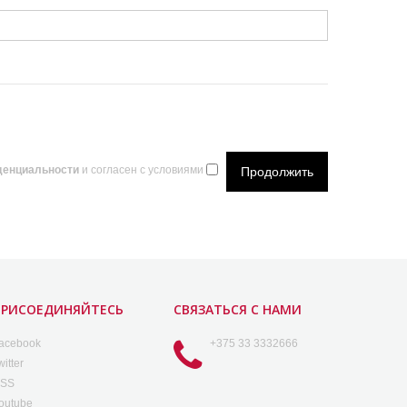
денциальности
и согласен с условиями
ПРИСОЕДИНЯЙТЕСЬ
СВЯЗАТЬСЯ С НАМИ
acebook
+375 33 3332666
witter
SS
outube