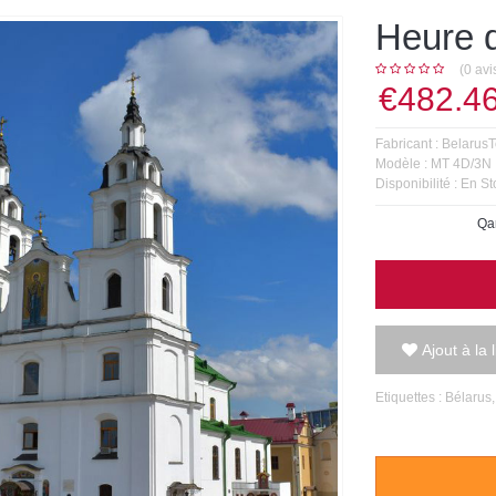
Heure 
(0 avi
€482.4
Fabricant :
BelarusT
Modèle :
MT 4D/3N
Disponibilité :
En St
Qan
Ajout à la 
Etiquettes :
Bélarus