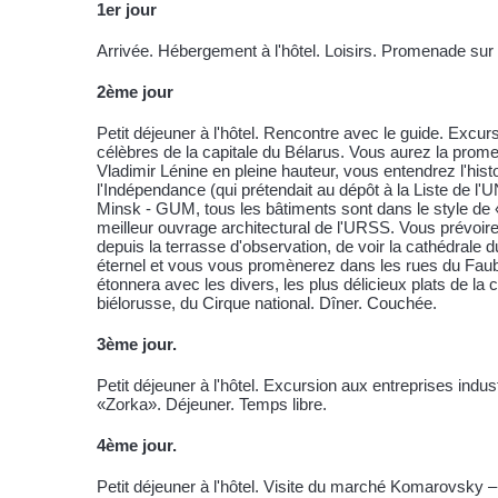
1er jour
Arrivée. Hébergement à l'hôtel. Loisirs. Promenade sur l
2ème jour
Petit déjeuner à l'hôtel. Rencontre avec le guide. Excursio
célèbres de la capitale du Bélarus. Vous aurez la pro
Vladimir Lénine en pleine hauteur, vous entendrez l'his
l'Indépendance (qui prétendait au dépôt à la Liste de l
Minsk - GUM, tous les bâtiments sont dans le style de 
meilleur ouvrage architectural de l'URSS. Vous prévoirez
depuis la terrasse d'observation, de voir la cathédrale d
éternel et vous vous promènerez dans les rues du Faubou
étonnera avec les divers, les plus délicieux plats de la 
biélorusse, du Cirque national. Dîner. Couchée.
3ème jour.
Petit déjeuner à l'hôtel. Excursion aux entreprises indu
«Zorka». Déjeuner. Temps libre.
4ème jour.
Petit déjeuner à l'hôtel. Visite du marché Komarovsky –