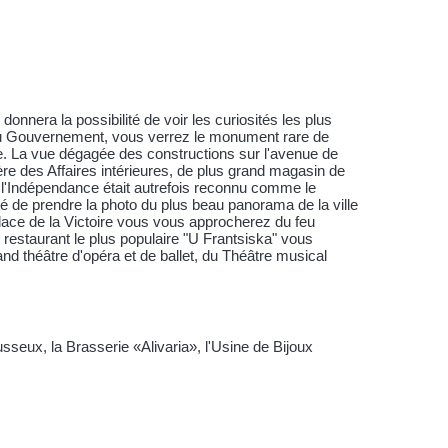
 donnera la possibilité de voir les curiosités les plus
n du Gouvernement, vous verrez le monument rare de
ne. La vue dégagée des constructions sur l'avenue de
re des Affaires intérieures, de plus grand magasin de
e l'Indépendance était autrefois reconnu comme le
ité de prendre la photo du plus beau panorama de la ville
 Place de la Victoire vous vous approcherez du feu
restaurant le plus populaire "U Frantsiska" vous
rand théâtre d'opéra et de ballet, du Théâtre musical
usseux, la Brasserie «Alivaria», l'Usine de Bijoux