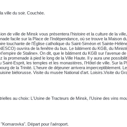
a ville du soir. Couchée.
n de ville de Minsk vous présentera l'histoire et la culture de la ville,
menade facile sur la Place de l'Indépendance, où se trouve la Maiso
toire touchante de l'Église catholique du Saint-Siméon et Sainte-Hélè
'UNESCO) ouvrira de la fenêtre du bus. Le bâtiment du KGB, du Ministè
«l'empire de Staline». On dit, que le bâtiment du KGB sur l'avenue d
 la promenade à pied le long de la Ville Haute. Il y aura une possibil
u Saint-Esprit, les temples et les monastères, l'Hôtel de ville. Sur la
rg de la Trinité. L'heure de déjeuner arrivera imperceptiblement. Le 
cuisine biélorusse. Visite du musée National d'art. Loisirs.Visite du G
strielles au choix: L'Usine de Tracteurs de Minsk, l'Usine des vins mo
 "Komarovka". Départ pour l'aéroport.