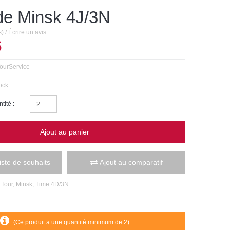
de Minsk 4J/3N
s)
/
Écrire un avis
6
ourService
ock
tité :
Ajout au panier
liste de souhaits
Ajout au comparatif
,
Tour
,
Minsk
,
Time 4D/3N
(Ce produit a une quantité minimum de 2)