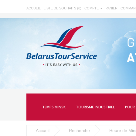
ACCUEIL
LISTE DE SOUHAITS (0)
COMPTE
PANIER
COMMAN
TEMPS MINSK
TOURISME INDUSTRIEL
POUR 
Accueil
Recherche
Heure de Min