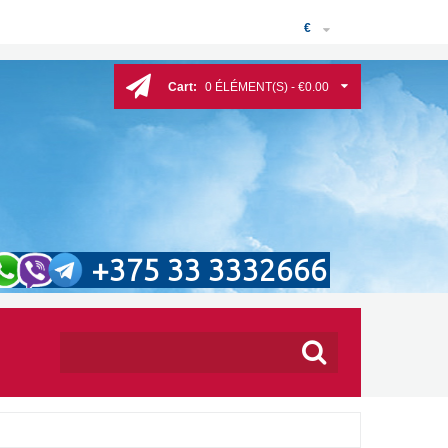
€
Cart:
0 ÉLÉMENT(S) - €0.00
+375 33 3332666