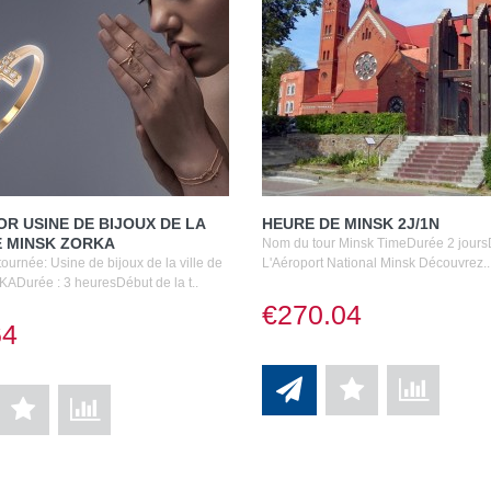
OR USINE DE BIJOUX DE LA
HEURE DE MINSK 2J/1N
E MINSK ZORKA
Nom du tour Minsk TimeDurée 2 jour
ournée: Usine de bijoux de la ville de
L'Aéroport National Minsk Découvrez..
ADurée : 3 heuresDébut de la t..
€270.04
64