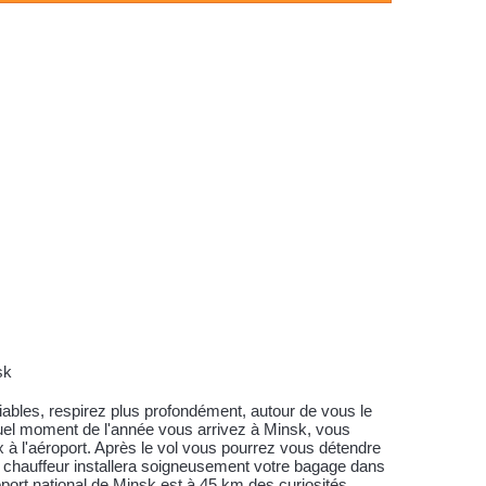
sk
ables, respirez plus profondément, autour de vous le
e quel moment de l'année vous arrivez à Minsk, vous
 à l'aéroport. Après le vol vous pourrez vous détendre
e chauffeur installera soigneusement votre bagage dans
oport national de Minsk est à 45 km des curiosités