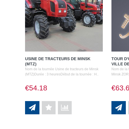
USINE DE TRACTEURS DE MINSK
TOUR D'
(MTZ)
VILLE D
Nom de la tournée Usine de tracteurs de Minsk
Nom de la t
(MTZ)Durée : 3 heuresDébut de la tournée : H..
Minsk ZORK
€54.18
€63.