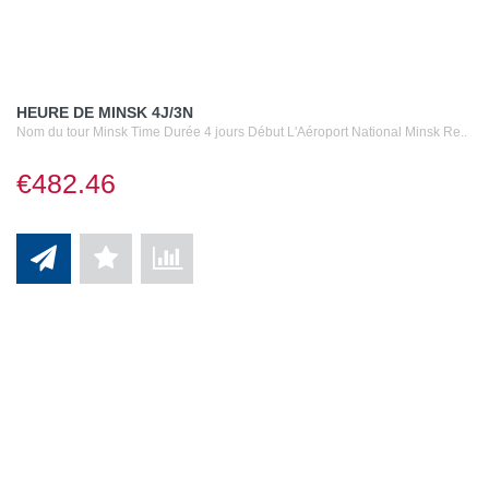
HEURE DE MINSK 4J/3N
Nom du tour Minsk Time Durée 4 jours Début L'Aéroport National Minsk Re..
€482.46