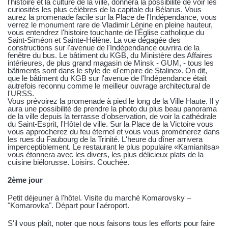
l'histoire et la culture de la ville, donnera la possibilité de voir les
curiosités les plus célèbres de la capitale du Bélarus. Vous
aurez la promenade facile sur la Place de l'Indépendance, vous
verrez le monument rare de Vladimir Lénine en pleine hauteur,
vous entendrez l'histoire touchante de l'Église catholique du
Saint-Siméon et Sainte-Hélène. La vue dégagée des
constructions sur l'avenue de l'Indépendance ouvrira de la
fenêtre du bus. Le bâtiment du KGB, du Ministère des Affaires
intérieures, de plus grand magasin de Minsk - GUM, - tous les
bâtiments sont dans le style de «l'empire de Staline». On dit,
que le bâtiment du KGB sur l'avenue de l'Indépendance était
autrefois reconnu comme le meilleur ouvrage architectural de
l'URSS.
Vous prévoirez la promenade à pied le long de la Ville Haute. Il y
aura une possibilité de prendre la photo du plus beau panorama
de la ville depuis la terrasse d'observation, de voir la cathédrale
du Saint-Esprit, l'Hôtel de ville. Sur la Place de la Victoire vous
vous approcherez du feu éternel et vous vous promènerez dans
les rues du Faubourg de la Trinité. L'heure du dîner arrivera
imperceptiblement. Le restaurant le plus populaire «Kamianitsa»
vous étonnera avec les divers, les plus délicieux plats de la
cuisine biélorusse. Loisirs. Couchée.
2ème jour
Petit déjeuner à l'hôtel. Visite du marché Komarovsky –
"Komarovka". Départ pour l'aéroport.
S'il vous plaît, noter que nous faisons tous les efforts pour faire