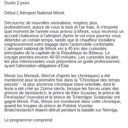
Durée 2 jours
Début L'Aéroport National Minsk
Découvrez de nouvelles sensations, respirez plus
profondément, autour de vous le bois et l'air frais. À n'importe
quel moment de l'année vous arrivez à Minsk, vous recevrez un
accueil chaleureux à l'aéroport. Après le vol vous pourrez vous
détendre un certain temps, tandis que le chauffeur installera
soigneusement votre bagage dans l'automobile confortable.
L'aéroport national de Minsk est à 45 km des curiosités
principales de la capitale de la République du Bélarus. Le
voyage prendra environ 40-50 minutes. Les curiosités locales
les plus intéressantes vous présentera un guide professionnel,
ayant l'attestation obligatoire d'État.
Minsk (ou Menesk, Men'sk d'après les chroniques) a été
mentionné pour la première fois dans la "Chronique des temps
passés" - la plus ancienne chronique slave orientale, dont le
texte a été créé au 11ème siècle, lorsque les forces unies des
princes de Iaroslavitch, le prince de Kiev Izyaslav, le prince de
Pereïaslavl Vsevolod et le prince de Tchernigov Sviatoslav ont
gagné Minsk. Puis, Minsk est mentionné dans cette chronique,
quand les troupes du prince de Polotsk Vseslav
Briatcheslavitch étaient détruit pendant la bataille sur Nemiga.
Le programme comprend: