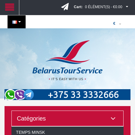
Cart:
0 ÉLÉMENT(S) - €0.00
€
+375 33 3332666
Catégories
TEMPS MINSK