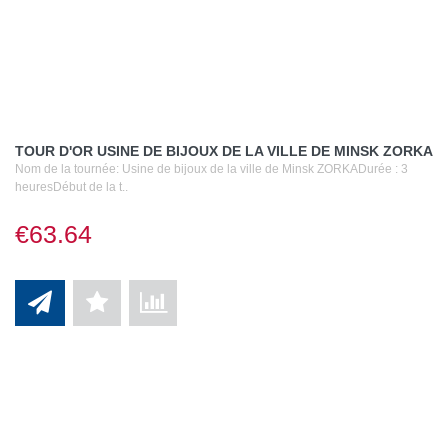
TOUR D'OR USINE DE BIJOUX DE LA VILLE DE MINSK ZORKA
Nom de la tournée: Usine de bijoux de la ville de Minsk ZORKADurée : 3
heuresDébut de la t..
€63.64