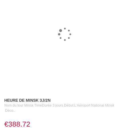
HEURE DE MINSK 3J/2N
Nom du tour Minsk TimeDurée 3 jours Début L'Aéroport National Minsk
Déco..
€388.72