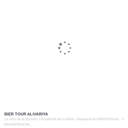
BIER TOUR ALIVARIYA
Le nom de la tournée: l’Académie de la bière - Brasserie ALIVARIYADurée : 3
heuresDébut de..