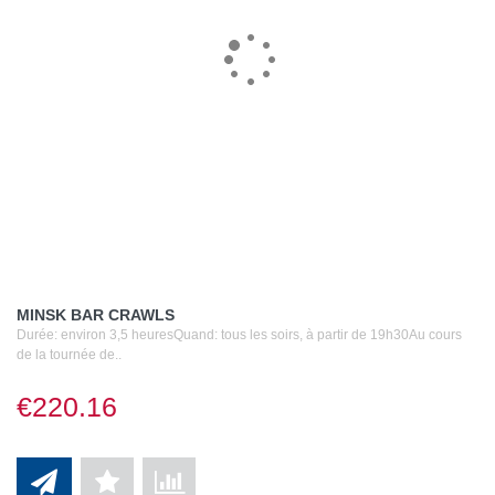
MINSK BAR CRAWLS
Durée: environ 3,5 heuresQuand: tous les soirs, à partir de 19h30Au cours
de la tournée de..
€220.16