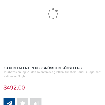
ZU DEN TALENTEN DES GRÖSSTEN KÜNSTLERS
Tourbezeichnung: Zu den Talenten des größten KünstlersDauer: 4 TageStart:
Nationaler Flugh..
$492.00