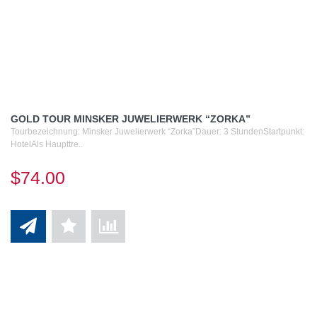
GOLD TOUR MINSKER JUWELIERWERK “ZORKA”
Tourbezeichnung: Minsker Juwelierwerk “Zorka”Dauer: 3 StundenStartpunkt:
HotelAls Haupttre..
$74.00