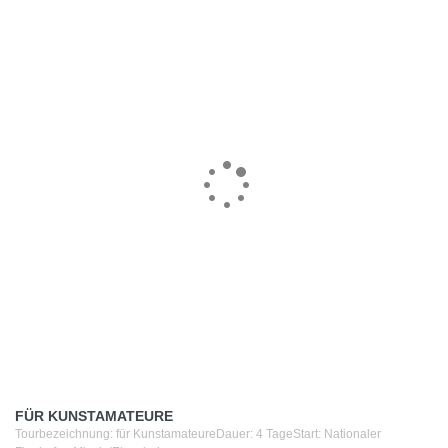
FÜR KUNSTAMATEURE
Tourbezeichnung: für KunstamateureDauer: 4 TageStart: Nationaler