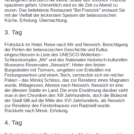
spazieren gehen. Unmerklich wird es die Zeit zu Abend zu
essen. Das beliebteste Restaurant “Bei Franzisk” erstaunt Sie
mit der Vielfalt der leckersten Speisen der belarussischen
Küche. Erholung. Übernachtung.
3. Tag
Frühstück im Hotel. Reise nach Mir und Neswizh. Besichtigung
der Perlen der belarussischen Geschichte und Kultur,
eingeschlossen in Liste des UNESCO-Welterbes–
Schlosskomplex „Mir“ und des Nationalen historisch-kulturellen
Museums-Reservates „Neswizh“. Hinter den festen
Burgwänden mit Türmern, umgeben von Erdwällen mit
Festungswerken und einem Teich, versteckte sich ein reicher
Palast – das Mirskij Schloss, das zur Residenz eines Magnaten
wurde. Mittagessen. Abreise nach Neswizh. Neswizh ist eine
der ältesten Städte im Land. Die erste Erwähnung darüber sieht
man in den Chroniken des XIII Jahrhunderts, doch die Blütezeit
der Stadt fällt auf die Mitte des XVI Jahrhunderts, als Neswizh
zur Residenz des Fürstenhauses von Radziwill wurde.
Rückkehr nach Minsk. Erholung.
4. Tag