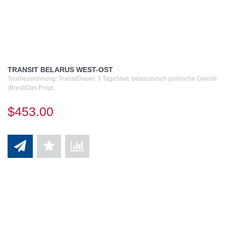
TRANSIT BELARUS WEST-OST
Tourbezeichnung: TransitDauer: 3 TageStart: belarussisch-polnische Grenze
(Brest)Das Progr..
$453.00