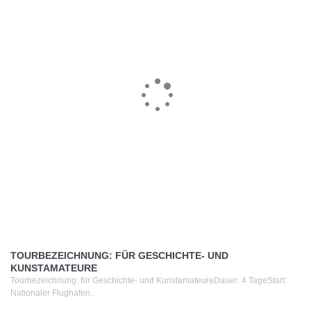
TOURBEZEICHNUNG: FÜR GESCHICHTE- UND
KUNSTAMATEURE
Tourbezeichnung: für Geschichte- und KunstamateureDauer: 4 TageStart:
Nationaler Flughafen..