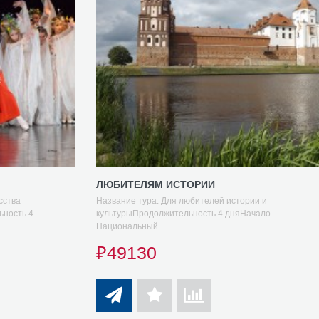
ЛЮБИТЕЛЯМ ИСТОРИИ
сства
Название тура: Для любителей истории и
ьность 4
культурыПродолжительность 4 дняНачало
Национальный ..
₽49130