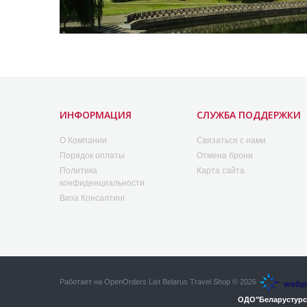
ИНФОРМАЦИЯ
СЛУЖБА ПОДДЕРЖКИ
O Компании
Связаться с нами
Порядок оплаты
Отмена брони
Политика
Карта сайта
конфиденциальности
Виза Консалтинг
Работает на
OpenOrders List
Belarus Travel Shop © 2026
ОДО"Беларустурсер