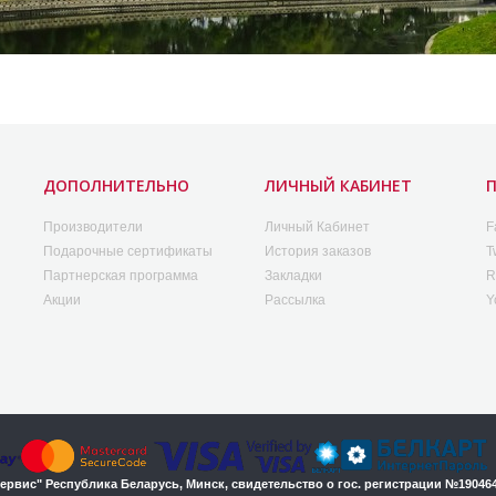
ДОПОЛНИТЕЛЬНО
ЛИЧНЫЙ КАБИНЕТ
Производители
Личный Кабинет
F
Подарочные сертификаты
История заказов
T
Партнерская программа
Закладки
R
Акции
Рассылка
Y
вис" Республика Беларусь, Минск, свидетельство о гос. регистрации №19046470