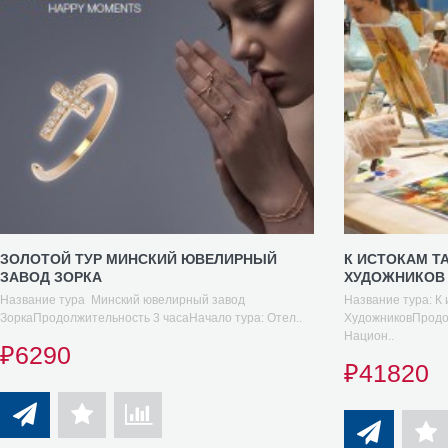
ЗОЛОТОЙ ТУР МИНСКИЙ ЮВЕЛИРНЫЙ
К ИСТОКАМ Т
ЗАВОД ЗОРКА
ХУДОЖНИКОВ
Название тура Минский ювелирный завод
Название тура: К
ЗоркаПродолжительность 3 часаНачало тура: Отел..
ХудожниковПродо
Национ..
₽6290
₽41820