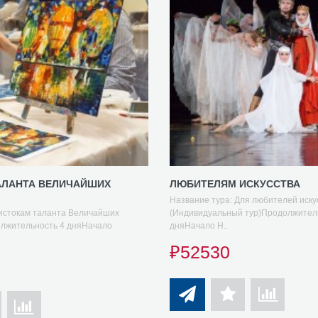
АЛАНТА ВЕЛИЧАЙШИХ
ЛЮБИТЕЛЯМ ИСКУССТВА
Название тура: Для любителей иску
 истокам таланта Величайших
(Индивидуальный тур)Продолжител
лжительность 4 дняНачало
дняНачало Н..
₽52530