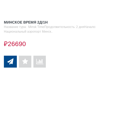
МИНСКОЕ ВРЕМЯ 2Д/1Н
Название тура: Minsk TimeПродолжительность: 2 дняНачало:
Национальный аэропорт Минск..
₽26690