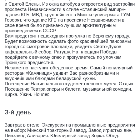
и Святой Елены. Из окна автобуса откроется вид застройки
проспекта Независимости в стиле «сталинский ампир»-
здания КГБ, МВД, крупнейшего в Минске универмага ГУМ.
Говорят, что здание КГБ на проспекте Независимости в
свое время было признано лучшим архитектурным
произведением в СССР.
Вам предстоит пешеходная прогулка по Верхнему городу.
Будет возможность сделать фото красивейшей панорамы
города со смотровой площадки, увидеть Свято-Духов
кафедральный собор, Ратушу. На площади Победы
подойдете к вечному огню и прогуляетесь по улочкам
Троицкого предместья.
Незаметно наступит обеденное время. Самый популярный
ресторан «Камяница» удивит Вас разнообразными и
вкуснейшими блюдами беларуской кухни.
Посещение Национального художественного музея. Отдых.
Посещение Театра оперы и балета, музыкальной комедии,
цирка. Ужин. Ночлег.
3-й день
Завтрак в отеле. Экскурсия на промышленные предприятия
на выбор: Минский тракторный завод, Завод игристых вин,
Пивзавод Аливария. Ювелирный завод Зорка. Обед.