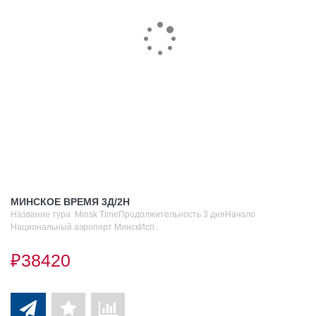
МИНСКОЕ ВРЕМЯ 3Д/2Н
Название тура Minsk TimeПродолжительность 3 дняНачало
Национальный аэропорт МинскИсп..
₽38420