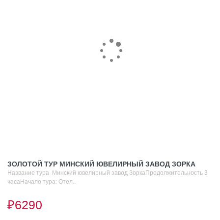
ЗОЛОТОЙ ТУР МИНСКИЙ ЮВЕЛИРНЫЙ ЗАВОД ЗОРКА
Название тура Минский ювелирный завод ЗоркаПродолжительность 3
часаНачало тура: Отел..
₽6290