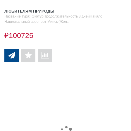
ЛЮБИТЕЛЯМ ПРИРОДЫ
Название тура: ЭкотурПродолжительность 8 днейНачало
Национальный аэропорт Минск (Жел..
₽100725