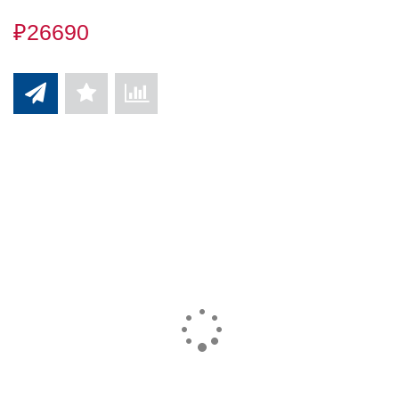
₽26690