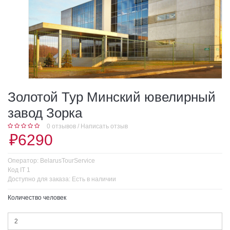
Золотой Тур Минский ювелирный
завод Зорка
0 отзывов
/
Написать отзыв
₽6290
Оператор:
BelarusTourService
Код
IT 1
Доступно для заказа:
Есть в наличии
Количество человек