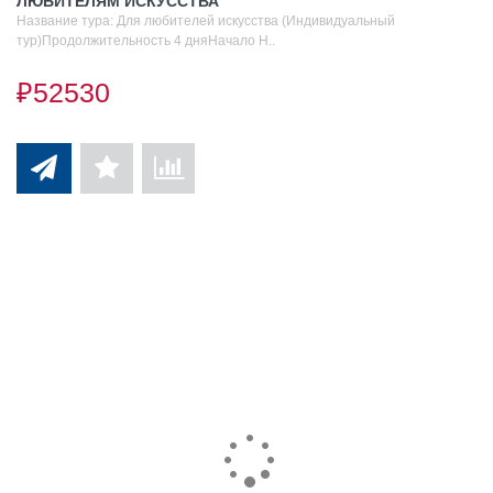
ЛЮБИТЕЛЯМ ИСКУССТВА
Название тура: Для любителей искусства (Индивидуальный
тур)Продолжительность 4 дняНачало Н..
₽52530