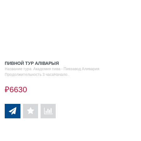
ПИВНОЙ ТУР АЛIВАРЫЯ
Название тура Академия пива - Пивзавод Аливария
Продолжительность 3 часаНачало..
₽6630