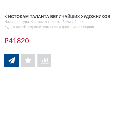
К ИСТОКАМ ТАЛАНТА ВЕЛИЧАЙШИХ ХУДОЖНИКОВ
Название тура: К истокам таланта Величайших
ХудожниковПродолжительность 4 дняНачало Национ..
₽41820