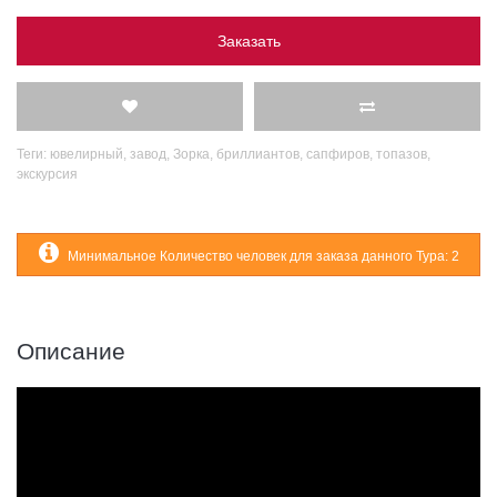
Заказать
Теги:
ювелирный
,
завод
,
Зорка
,
бриллиантов
,
сапфиров
,
топазов
,
экскурсия
Минимальное Количество человек для заказа данного Тура: 2
Описание