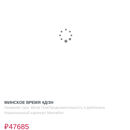
МИНСКОЕ ВРЕМЯ 4Д/3Н
Название тура Minsk TimeПродолжительность 4 дняНачало
Национальный аэропорт МинскИсп..
₽47685