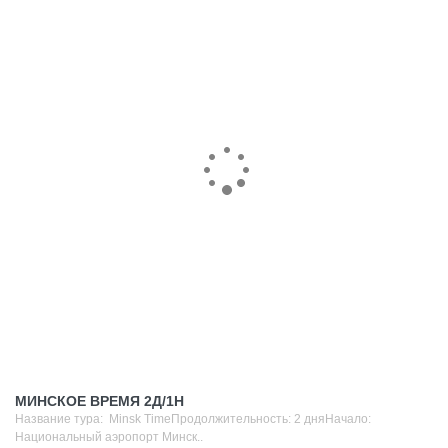
МИНСКОЕ ВРЕМЯ 2Д/1Н
Название тура: Minsk TimeПродолжительность: 2 дняНачало:
Национальный аэропорт Минск..