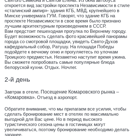
Святого Симеона и Святой Елены. Из окна автобуса
откроется вид застройки проспекта Независимости в стиле
«сталинский ампир»- здания КГБ, МВД, крупнейшего в
Минске универмага ГУМ. Говорят, что здание КГБ на
проспекте Независимости в свое время было признано
лучшим архитектурным произведением в СССР.
Вам предстоит пешеходная прогулка по Верхнему городу.
Будет возможность сделать фото красивейшей панорамы
города со смотровой площадки, увидеть Свято-Духов
кафедральный собор, Ратушу. На площади Победы
подойдете к вечному огню и прогуляетесь по улочкам
Троицкого предместья. Незаметно наступит время ужина.
Вы сможете попробовать самые популярные блюда
белоруской кухни. Отдых. Ночлег.
2-й день
Завтрак в отеле.
Посещение Комаровского рынка –
«Комаровка»
. Отъезд в аэропорт.
Обратите внимание, что мы прилагаем все усилия, чтобы
сделать бронирование мест в отелях по максимально
выгодной для Вас цене. Но в период высокого
туристического сезона цены в гостиницах могут
увеличиваться, поэтому бронирование необходимо делать
заранее.