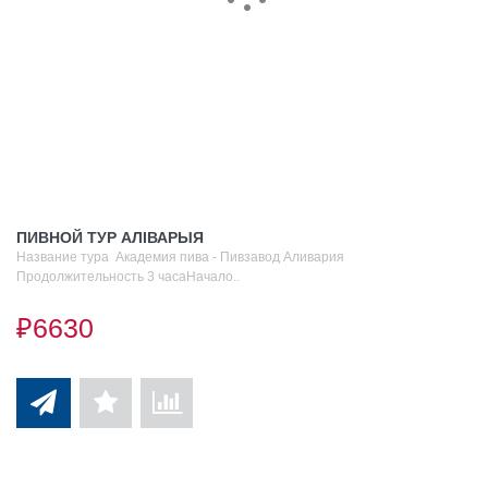
ПИВНОЙ ТУР АЛIВАРЫЯ
Название тура Академия пива - Пивзавод Аливария
Продолжительность 3 часаНачало..
₽6630