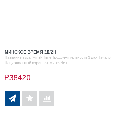
МИНСКОЕ ВРЕМЯ 3Д/2Н
Название тура Minsk TimeПродолжительность 3 дняНачало
Национальный аэропорт МинскИсп..
₽38420