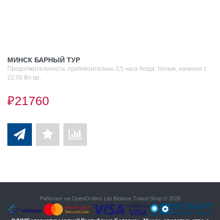
МИНСК БАРНЫЙ ТУР
Продолжительность: приблизительно 3,5 часа Когда: Ночью, начиная с
22.00 Во вр..
₽21760
Работает на
OpenOrders List
Belarus Travel Shop © 2026