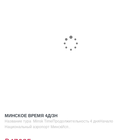
МИНСКОЕ ВРЕМЯ 4Д/3Н
Название тура Minsk TimeПродолжительность 4 дняНачало
Национальный аэропорт МинскИсп..