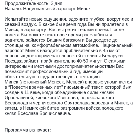
Продолжительность: 2 дня
Начало: Национальный аэропорт Минск
Испытайте новые ощущения, вдохните глубже, вокруг лес и
свежий воздух. В какое бы время года Вы ни прилетели в
Минск, в аэропорту Вас встретит теплый прием. После
полета Вы можете некоторое время расслабиться,
водитель займется Вашим багажом и Вы доедете до
столицы на комфортабельном автомобиле. Национальный
аэропорт Минск находится приблизительно в 45 км от
основных достопримечательностей столицы Беларуси.
Поездка займет приблизительно 40-50 минут. С самыми
интересными местными достопримечательностями Вас
познакомит профессиональный гид, имеющий
обязательную государственную аттестацию.
Минск (летописный Менеск, Меньск) впервые упоминается
в “Повести временных лет” письменный текст, которой был
создан в 11 веке, когда объединённые силы князей
Ярославичей, киевского Изяслава, переяславского
Всеволода и черниговского Святослава завоевали Минск, а
затем, в Немигской битве разгромили войска полоцкого
князя Всеслава Брячиславича.
Программа включает: