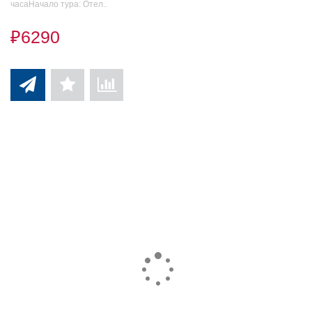
часаНачало тура: Отел..
₽6290