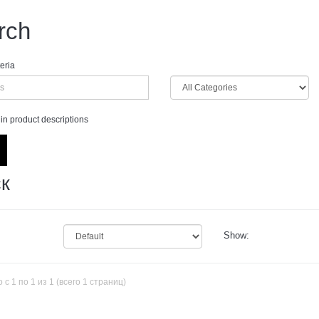
rch
eria
in product descriptions
к
Show:
 с 1 по 1 из 1 (всего 1 страниц)