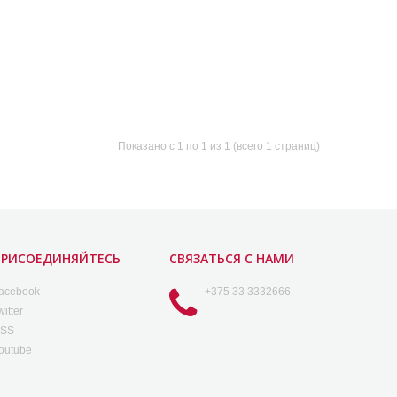
Показано с 1 по 1 из 1 (всего 1 страниц)
ПРИСОЕДИНЯЙТЕСЬ
СВЯЗАТЬСЯ С НАМИ
acebook
+375 33 3332666
witter
SS
outube