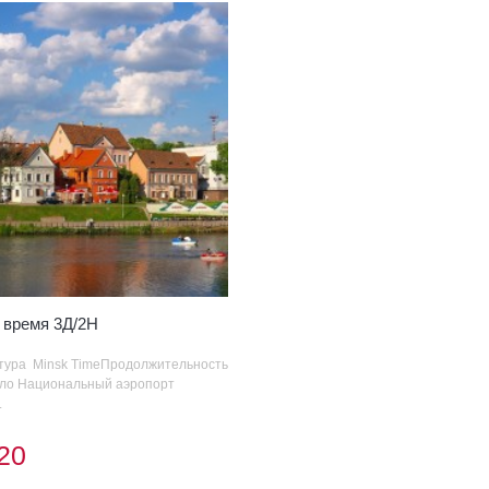
 время 3Д/2Н
тура Minsk TimeПродолжительность
ло Национальный аэропорт
.
20