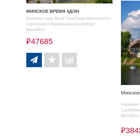
МИНСКОЕ ВРЕМЯ 4Д/3Н
Название тура Minsk TimeПродолжительность
4 дняНачало Национальный аэропорт
МинскИсп..
₽47685
Минское
Название 
3 дняНача
МинскИсп.
₽384