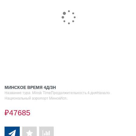
МИНСКОЕ ВРЕМЯ 4Д/3Н
Название тура Minsk TimeПродолжительность 4 дняНачало
Национальный аэропорт МинскИсп..
₽47685