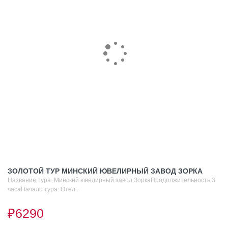
ЗОЛОТОЙ ТУР МИНСКИЙ ЮВЕЛИРНЫЙ ЗАВОД ЗОРКА
Название тура Минский ювелирный завод ЗоркаПродолжительность 3
часаНачало тура: Отел..
₽6290