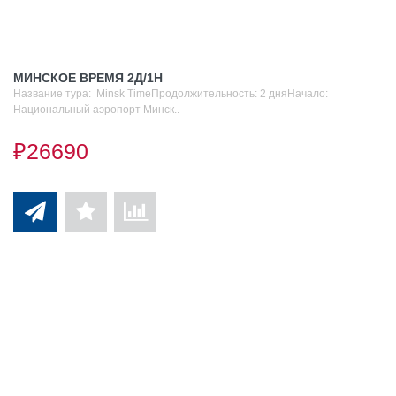
МИНСКОЕ ВРЕМЯ 2Д/1Н
Название тура: Minsk TimeПродолжительность: 2 дняНачало:
Национальный аэропорт Минск..
₽26690