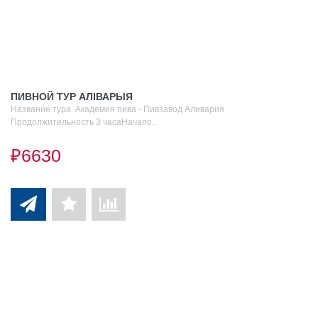
ПИВНОЙ ТУР АЛIВАРЫЯ
Название тура Академия пива - Пивзавод Аливария
Продолжительность 3 часаНачало..
₽6630