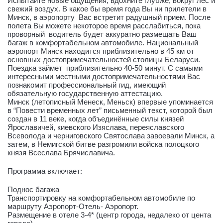
Испытайте новые ощущения, вдохните глубже, вокруг лес и
свежий воздух. В какое бы время года Вы ни прилетели в
Минск, в аэропорту Вас встретит радушный прием. После
полета Вы можете некоторое время расслабиться, пока
проворный водитель будет аккуратно размещать Ваш
багаж в комфортабельном автомобиле. Национальный
аэропорт Минск находится приблизительно в 45 км от
основных достопримечательностей столицы Беларуси.
Поездка займет приблизительно 40-50 минут. С самыми
интересными местными достопримечательностями Вас
познакомит профессиональный гид, имеющий
обязательную государственную аттестацию.
Минск (летописный Менеск, Меньск) впервые упоминается
в “Повести временных лет” письменный текст, которой был
создан в 11 веке, когда объединённые силы князей
Ярославичей, киевского Изяслава, переяславского
Всеволода и черниговского Святослава завоевали Минск, а
затем, в Немигской битве разгромили войска полоцкого
князя Всеслава Брячиславича.
Программа включает:
Поднос багажа
Транспортировку на комфортабельном автомобиле по
маршруту Аэропорт-Отель- Аэропорт.
Размещение в отеле 3-4* (центр города, недалеко от цента