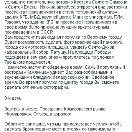
услышите трогательную историю Костела Святого Симеона
и Святой Елены. Из окна автобуса откроется вид застройки
проспекта Независимости в стиле «сталинский ампир»-
здания КГБ, МВД, крупнейшего в Минске универмага ГУМ.
Говорят, что здание КГБ на проспекте Независимости в
свое время было признано лучшим архитектурным
произведением в СССР.
Вам предстоит пешеходная прогулка по Верхнему городу.
Будет возможность сделать фото красивейшей панорамы
города со смотровой площадки, увидеть Свято-Духов
кафедральный собор, Ратушу. На площади Победы
подойдете к вечному огню и прогуляетесь по улочкам
Троицкого предместья.
Незаметно наступит обеденное время. Самый популярный
ресторан «Камяница» удивит Вас разнообразными и
вкуснейшими блюдами беларуской кухни. Свободное
время. Во время прогулки по центру города Вы сможете
сделать отличные фотографии.
3-й день
Завтрак в отеле. Посещение Комаровского рынка –
«Комаровка». Отъезд в аэропорт.
Обратите внимание, что мы прилагаем все усилия, чтобы
сделать бронирование мест в отелях по максимально